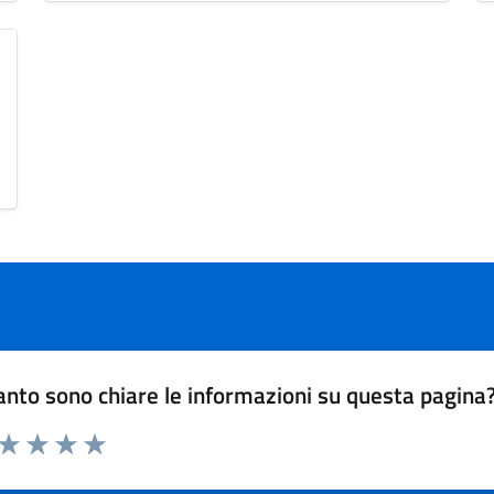
nto sono chiare le informazioni su questa pagina
 da 1 a 5 stelle la pagina
ta 1 stelle su 5
Valuta 2 stelle su 5
Valuta 3 stelle su 5
Valuta 4 stelle su 5
Valuta 5 stelle su 5