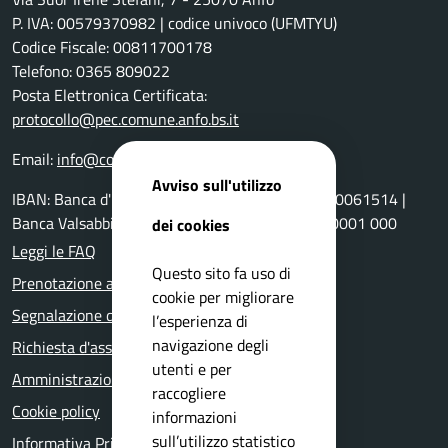
P. IVA: 00579370982 | codice univoco (UFMTYU)
Codice Fiscale: 00811700178
Telefono: 0365 809022
Posta Elettronica Certificata:
protocollo@pec.comune.anfo.bs.it
Email:
info@comune.anfo.bs.it
Avviso sull'utilizzo
IBAN: Banca d'Italia: IT77 B030 6911210100000061514 |
Banca Valsabbina IT86 R051 1655 3900 0000 0001 000
dei cookies
Leggi le FAQ
Questo sito fa uso di
Prenotazione appuntamento
cookie per migliorare
Segnalazione disservizio
l’esperienza di
navigazione degli
Richiesta d'assistenza
utenti e per
Amministrazione trasparente
raccogliere
Cookie policy
informazioni
sull’utilizzo statistico
Informativa Privacy