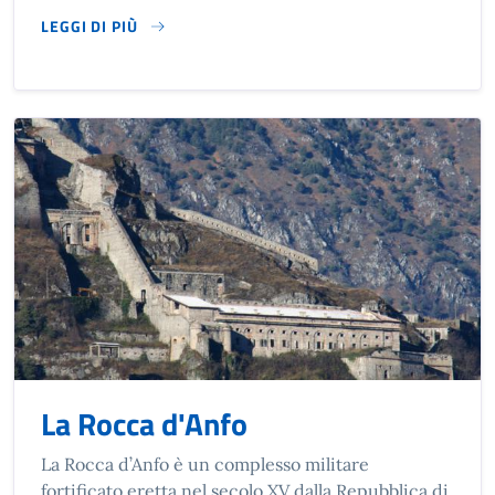
LEGGI DI PIÙ
SU CHIESA DI S. ANTONIO
La Rocca d'Anfo
La Rocca d’Anfo è un complesso militare
fortificato eretta nel secolo XV dalla Repubblica di