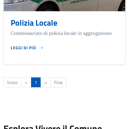
Polizia Locale
Commissariato di polizia locale in aggregazione
LEGGI DI PIÙ
SU POLIZIA LOCALE
Inizio
«
1
»
Fine
Esplora Vivere il Comune