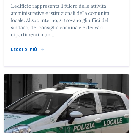
L'edificio rappresenta il fulcro delle attività
amministrative e istituzionali della comunità
locale. Al suo interno, si trovano gli uffici del
sindaco, del consiglio comunale e dei vari
dipartimenti mun...
LEGGI DI PIÙ
SU MUNICIPIO DI ANFO