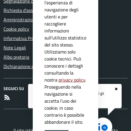
Segnalazione disservizio
l’esperienza di
navigazione degli
Richiesta d'assistenza
utenti e per
Amministrazione trasparente
raccogliere
Cookie policy
informazioni
sull’utilizzo statistico
Informativa Privacy
del sito stesso.
Note Legali
Utilizziamo solo
Albo pretorio
cookie tecnici. Può
conoscere i dettagli
Dichiarazione di accessibilità
consultando la
nostra
privacy policy
.
Proseguendo nella
SEGUICI SU
✖
Registrati ai servizi
APP IO
e ricevi tutti gli
navigazione si
RSS
aggiornamenti dall'Ente
accetta l’uso dei
cookie; in caso
contrario è possibile
abbandonare il sito.
Il sito istituzionale del Comune di Anfo è un progetto