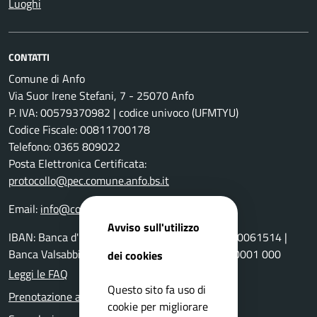
Luoghi
CONTATTI
Comune di Anfo
Via Suor Irene Stefani, 7 - 25070 Anfo
P. IVA: 00579370982 | codice univoco (UFMTYU)
Codice Fiscale: 00811700178
Telefono: 0365 809022
Posta Elettronica Certificata:
protocollo@pec.comune.anfo.bs.it
Email:
info@comune.anfo.bs.it
Avviso sull'utilizzo
IBAN: Banca d'Italia: IT77 B030 6911210100000061514 |
Banca Valsabbina IT86 R051 1655 3900 0000 0001 000
dei cookies
Leggi le FAQ
Questo sito fa uso di
Prenotazione appuntamento
cookie per migliorare