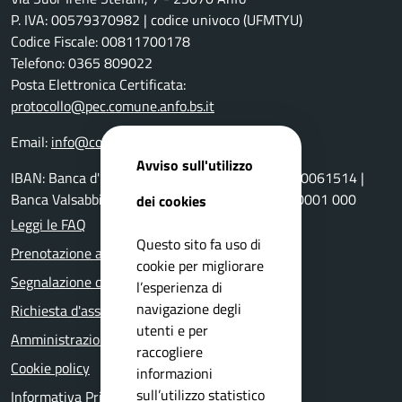
P. IVA: 00579370982 | codice univoco (UFMTYU)
Codice Fiscale: 00811700178
Telefono: 0365 809022
Posta Elettronica Certificata:
protocollo@pec.comune.anfo.bs.it
Email:
info@comune.anfo.bs.it
Avviso sull'utilizzo
IBAN: Banca d'Italia: IT77 B030 6911210100000061514 |
Banca Valsabbina IT86 R051 1655 3900 0000 0001 000
dei cookies
Leggi le FAQ
Questo sito fa uso di
Prenotazione appuntamento
cookie per migliorare
Segnalazione disservizio
l’esperienza di
navigazione degli
Richiesta d'assistenza
utenti e per
Amministrazione trasparente
raccogliere
Cookie policy
informazioni
sull’utilizzo statistico
Informativa Privacy